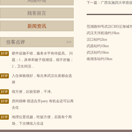
周围环境
下一篇：
广西实施四大举措
顾客留言
新闻资讯
范湖路80号武汉CBD泛海城
武汉天河机场约19km
汉口站约2km
住客点评
>>
武昌站约10km
武汉站约16km
好评
硬件设施不错，服务水平有待提高。 问
南湖东站约19km
题：1，床单和被子很潮湿，很不舒服；
2，卫生间没...
好评
入住体验很好，每次来武汉出差都会选
择
好评
很方便，比较安静，干净。
好评
房间很棒 很适合开party 有机会还可以再
去住
好评
地理位置优越，吃饭方便，后面有个商
场，下次继续入住这