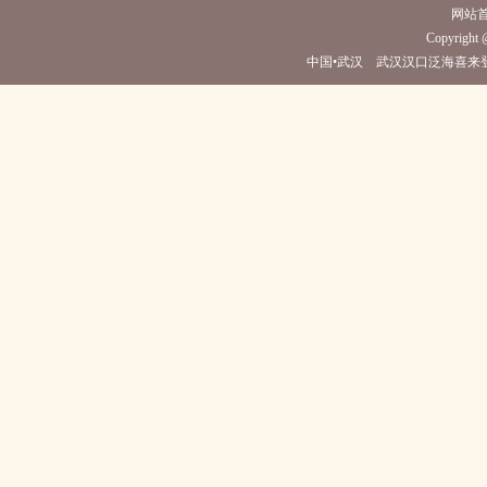
网站
Copyright @
中国•武汉 武汉汉口泛海喜来登酒店(电话02